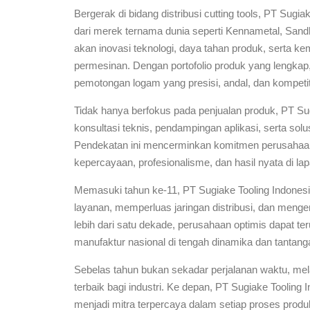
Bergerak di bidang distribusi cutting tools, PT Sugi
dari merek ternama dunia seperti Kennametal, Sand
akan inovasi teknologi, daya tahan produk, serta k
permesinan. Dengan portofolio produk yang lengk
pemotongan logam yang presisi, andal, dan kompetiti
Tidak hanya berfokus pada penjualan produk, PT Sug
konsultasi teknis, pendampingan aplikasi, serta sol
Pendekatan ini mencerminkan komitmen perusahaa
kepercayaan, profesionalisme, dan hasil nyata di la
Memasuki tahun ke-11, PT Sugiake Tooling Indonesi
layanan, memperluas jaringan distribusi, dan me
lebih dari satu dekade, perusahaan optimis dapat t
manufaktur nasional di tengah dinamika dan tantanga
Sebelas tahun bukan sekadar perjalanan waktu, mel
terbaik bagi industri. Ke depan, PT Sugiake Tooling
menjadi mitra terpercaya dalam setiap proses produ