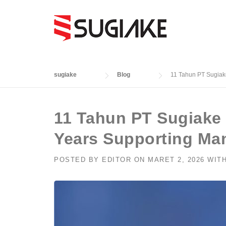
Skip
to
content
sugiake
Blog
11 Tahun PT Sugiake
11 Tahun PT Sugiake 
Years Supporting Man
POSTED BY
EDITOR
ON
MARET 2, 2026
WIT